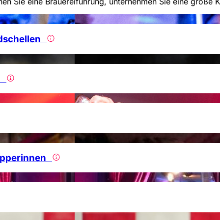
en Sie eine Brauereiführung, unternehmen Sie eine große K
ndschellen
on
tripperinnen