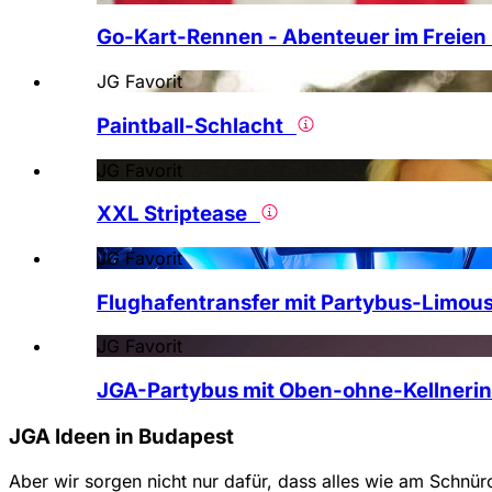
Go-Kart-Rennen - Abenteuer im Freie
JG Favorit
Paintball-Schlacht
JG Favorit
XXL Striptease
JG Favorit
Flughafentransfer mit Partybus-Limo
JG Favorit
JGA-Partybus mit Oben-ohne-Kellner
JGA Ideen in Budapest
Aber wir sorgen nicht nur dafür, dass alles wie am Schnürc