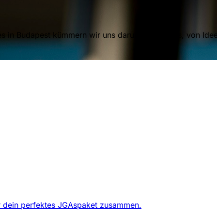
 in Budapest kümmern wir uns darum, dass alles, von Ideen
dir dein perfektes JGAspaket zusammen.