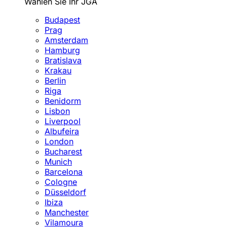
Wählen Sie Ihr JGA
Budapest
Prag
Amsterdam
Hamburg
Bratislava
Krakau
Berlin
Riga
Benidorm
Lisbon
Liverpool
Albufeira
London
Bucharest
Munich
Barcelona
Cologne
Düsseldorf
Ibiza
Manchester
Vilamoura