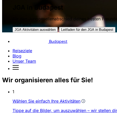
JGA in Budapest
Für den Junggesellenabschied deines besten Freundes
glatt geht.
JGA Aktivitäten auswählen
Leitfaden für den JGA in Budapest
Budapest
Reiseziele
Blog
Unser Team
Wir organisieren alles für Sie!
1
Wählen Sie einfach Ihre Aktivitäten
Tippe auf die Bilder, um auszuwählen – wir stellen 