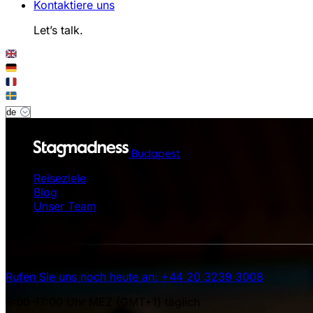
Kontaktiere uns
Let’s talk.
Budapest
Reiseziele
Blog
Unser Team
Rufen Sie uns noch heute an: +44 20 3239 3008
9:00-17:00 Uhr MEZ (GMT+1) täglich