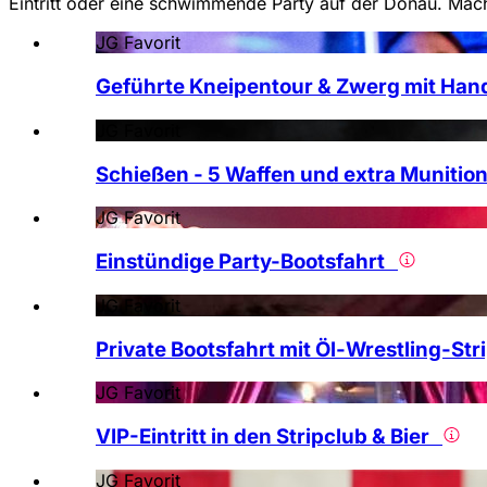
Eintritt oder eine schwimmende Party auf der Donau. Mach
JG Favorit
Geführte Kneipentour & Zwerg mit Ha
JG Favorit
Schießen - 5 Waffen und extra Muniti
JG Favorit
Einstündige Party-Bootsfahrt
JG Favorit
Private Bootsfahrt mit Öl-Wrestling-S
JG Favorit
VIP-Eintritt in den Stripclub & Bier
JG Favorit