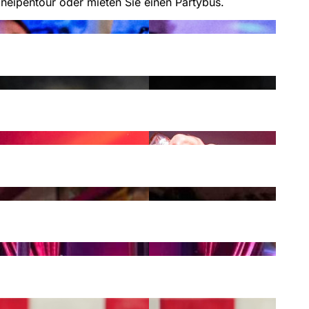
neipentour oder mieten Sie einen Partybus.