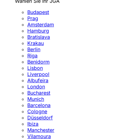
Wählen Sie Ihr JGA
Budapest
Prag
Amsterdam
Hamburg
Bratislava
Krakau
Berlin
Riga
Benidorm
Lisbon
Liverpool
Albufeira
London
Bucharest
Munich
Barcelona
Cologne
Düsseldorf
Ibiza
Manchester
Vilamoura