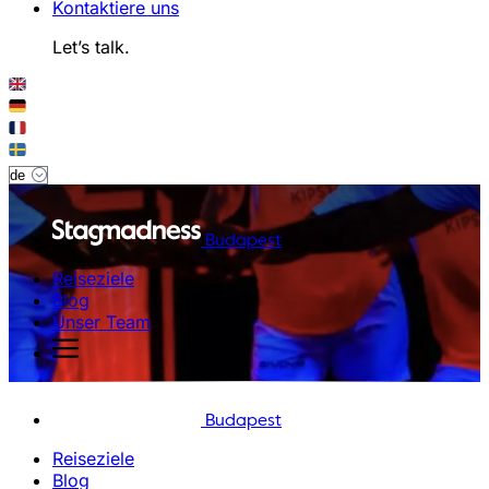
Kontaktiere uns
Let’s talk.
Budapest
Reiseziele
Blog
Unser Team
Budapest
Reiseziele
Blog