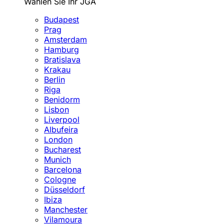
Wählen Sie Ihr JGA
Budapest
Prag
Amsterdam
Hamburg
Bratislava
Krakau
Berlin
Riga
Benidorm
Lisbon
Liverpool
Albufeira
London
Bucharest
Munich
Barcelona
Cologne
Düsseldorf
Ibiza
Manchester
Vilamoura