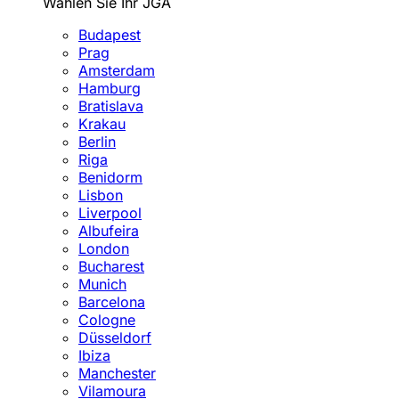
Wählen Sie Ihr JGA
Budapest
Prag
Amsterdam
Hamburg
Bratislava
Krakau
Berlin
Riga
Benidorm
Lisbon
Liverpool
Albufeira
London
Bucharest
Munich
Barcelona
Cologne
Düsseldorf
Ibiza
Manchester
Vilamoura