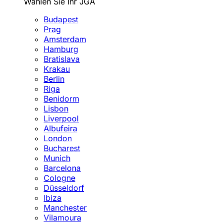
Wählen Sie Ihr JGA
Budapest
Prag
Amsterdam
Hamburg
Bratislava
Krakau
Berlin
Riga
Benidorm
Lisbon
Liverpool
Albufeira
London
Bucharest
Munich
Barcelona
Cologne
Düsseldorf
Ibiza
Manchester
Vilamoura