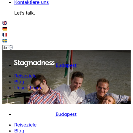
Kontaktiere uns
Let’s talk.
Budapest
Reiseziele
Blog
Unser Team
Budapest
Reiseziele
Blog