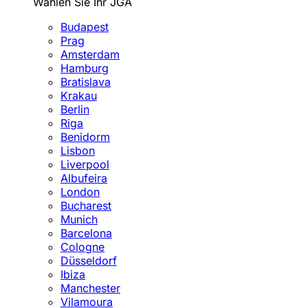
Wählen Sie Ihr JGA
Budapest
Prag
Amsterdam
Hamburg
Bratislava
Krakau
Berlin
Riga
Benidorm
Lisbon
Liverpool
Albufeira
London
Bucharest
Munich
Barcelona
Cologne
Düsseldorf
Ibiza
Manchester
Vilamoura