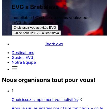
EVG a Bratislava
Inoubliable ! C’est ce que vous voulez pour
l’EVG de votre meilleur ami.
Choisissez vos activités EVG
Guide pour un EVG à Bratislava
Bratislava
Destinations
Guides EVG
Notre Equipe
Nous organisons tout pour vous!
1
Choisissez simplement vos activités
Appuie sur les images pour faire ton choix – on te