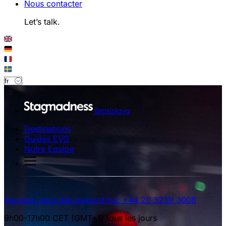
Nous contacter
Let’s talk.
Bratislava
Destinations
Guides EVG
Notre Equipe
Appelez-nous dès aujourd’hui: +44 20 3239 3008
9h00-17h00 CET (GMT+1) tous les jours