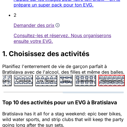
prépare un super pack pour ton EVG.
2
Demander des prix
Consultez-les et réservez. Nous organiserons
ensuite votre EVG.
1. Choisissez des activités
Planifiez l'enterrement de vie de garçon parfait à
Bratislava avec de l'alcool, des filles et même des balles.
tiques
Conduite
Les Repas
Sexy
Transferts
Hébergement
Top 10 des activités pour un EVG à Bratislava
Bratislava has it all for a stag weekend: epic beer bikes,
wild water sports, and strip clubs that will keep the party
going long after the sun sets.