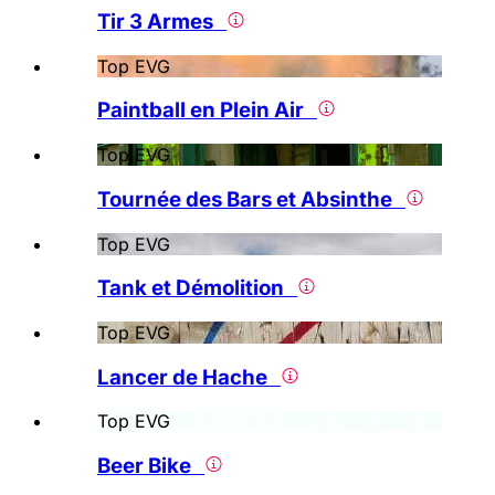
Tir 3 Armes
Top EVG
Paintball en Plein Air
Top EVG
Tournée des Bars et Absinthe
Top EVG
Tank et Démolition
Top EVG
Lancer de Hache
Top EVG
Beer Bike