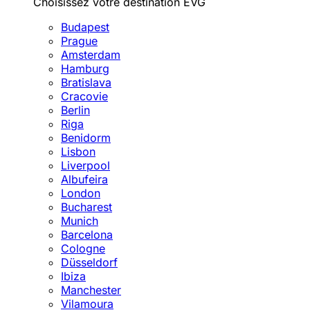
Choisissez votre destination EVG
Budapest
Prague
Amsterdam
Hamburg
Bratislava
Cracovie
Berlin
Riga
Benidorm
Lisbon
Liverpool
Albufeira
London
Bucharest
Munich
Barcelona
Cologne
Düsseldorf
Ibiza
Manchester
Vilamoura