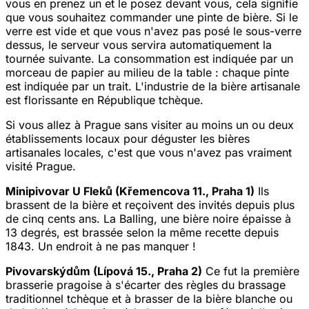
vous en prenez un et le posez devant vous, cela signifie
que vous souhaitez commander une pinte de bière. Si le
verre est vide et que vous n'avez pas posé le sous-verre
dessus, le serveur vous servira automatiquement la
tournée suivante. La consommation est indiquée par un
morceau de papier au milieu de la table : chaque pinte
est indiquée par un trait. L'industrie de la bière artisanale
est florissante en République tchèque.
Si vous allez à Prague sans visiter au moins un ou deux
établissements locaux pour déguster les bières
artisanales locales, c'est que vous n'avez pas vraiment
visité Prague.
Minipivovar U Fleků (Křemencova 11., Praha 1)
Ils
brassent de la bière et reçoivent des invités depuis plus
de cinq cents ans. La Balling, une bière noire épaisse à
13 degrés, est brassée selon la même recette depuis
1843. Un endroit à ne pas manquer !
Pivovarskýdům (Lípová 15., Praha 2)
Ce fut la première
brasserie pragoise à s'écarter des règles du brassage
traditionnel tchèque et à brasser de la bière blanche ou