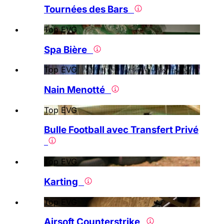
Tournées des Bars
Top EVG
Spa Bière
Top EVG
Nain Menotté
Top EVG
Bulle Football avec Transfert Privé
Top EVG
Karting
Top EVG
Airsoft Counterstrike