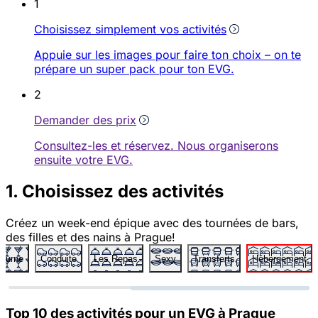
1
Choisissez simplement vos activités
Appuie sur les images pour faire ton choix – on te
prépare un super pack pour ton EVG.
2
Demander des prix
Consultez-les et réservez. Nous organiserons
ensuite votre EVG.
1. Choisissez des activités
Créez un week-end épique avec des tournées de bars,
des filles et des nains à Prague!
cturne
Conduite
Les Repas
Sexy
Transferts
Hébergement
Top 10 des activités pour un EVG à Prague