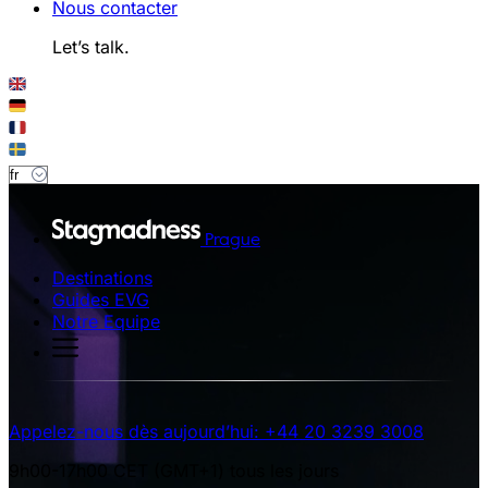
Nous contacter
Let’s talk.
Prague
Destinations
Guides EVG
Notre Equipe
Appelez-nous dès aujourd’hui: +44 20 3239 3008
9h00-17h00 CET (GMT+1) tous les jours