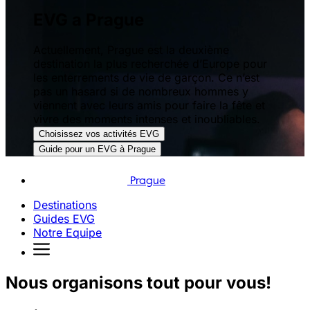
EVG a Prague
Actuellement, Prague est la deuxième
destination la plus recherchée d’Europe pour
les enterrements de vie de garçon. Ce n’est
pas un hasard si de nombreux hommes y
viennent avec leurs amis pour faire la fête et
vivre des moments intenses et inoubliables.
Choisissez vos activités EVG
Guide pour un EVG à Prague
Prague
Destinations
Guides EVG
Notre Equipe
Nous organisons tout pour vous!