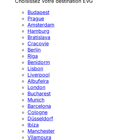
Choisissez votre destination EVG
Budapest
Prague
Amsterdam
Hamburg
Bratislava
Cracovie
Berlin
Riga
Benidorm
Lisbon
Liverpool
Albufeira
London
Bucharest
Munich
Barcelona
Cologne
Düsseldorf
Ibiza
Manchester
Vilamoura