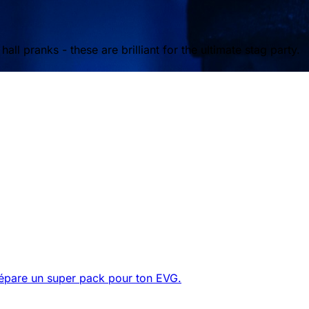
ll pranks - these are brilliant for the ultimate stag party.
prépare un super pack pour ton EVG.