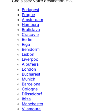
Choisissez votre destination EVG
Budapest
Prague
Amsterdam
Hamburg
Bratislava
Cracovie
Berlin
Riga
Benidorm
Lisbon
Liverpool
Albufeira
London
Bucharest
Munich
Barcelona
Cologne
Düsseldorf
Ibiza
Manchester
Vilamoura