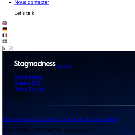
Nous contacter
Let’s talk.
Munich
Destinations
Guides EVG
Notre Equipe
Appelez-nous dès aujourd’hui: +44 20 3239 3008
9h00-17h00 CET (GMT+1) tous les jours