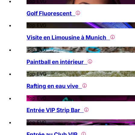
Top EVG
Golf Fluorescent
Top EVG
Visite en Limousine à Munich
Top EVG
Paintball en intérieur
Top EVG
Rafting en eau vive
Top EVG
Entrée VIP Strip Bar
Top EVG
Entrée au Club VIP