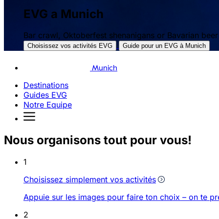
EVG a Munich
Bar crawl, Oktoberfest shenanigans or Bavarian beer ha
Choisissez vos activités EVG
Guide pour un EVG à Munich
Munich
Destinations
Guides EVG
Notre Equipe
Nous organisons tout pour vous!
1
Choisissez simplement vos activités
Appuie sur les images pour faire ton choix – on te 
2