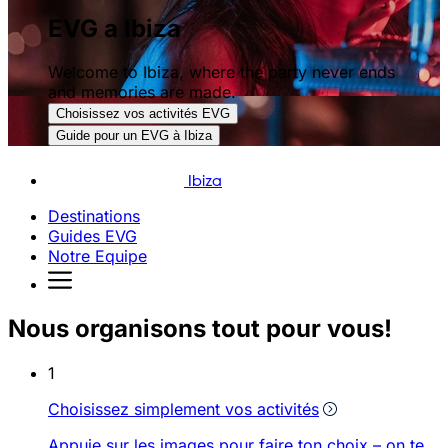
EVG a Ibiza
Welcome to Ibiza, where the party never ends
and memories are made.
Choisissez vos activités EVG
Guide pour un EVG à Ibiza
Ibiza
Destinations
Guides EVG
Notre Equipe
Nous organisons tout pour vous!
1
Choisissez simplement vos activités
Appuie sur les images pour faire ton choix – on te