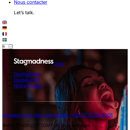
Nous contacter
Let’s talk.
Ibiza
Destinations
Guides EVG
Notre Equipe
Appelez-nous dès aujourd’hui: +44 20 3239 3008
9h00-17h00 CET (GMT+1) tous les jours