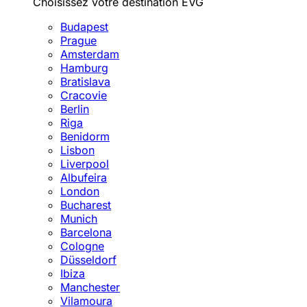
Choisissez votre destination EVG
Budapest
Prague
Amsterdam
Hamburg
Bratislava
Cracovie
Berlin
Riga
Benidorm
Lisbon
Liverpool
Albufeira
London
Bucharest
Munich
Barcelona
Cologne
Düsseldorf
Ibiza
Manchester
Vilamoura