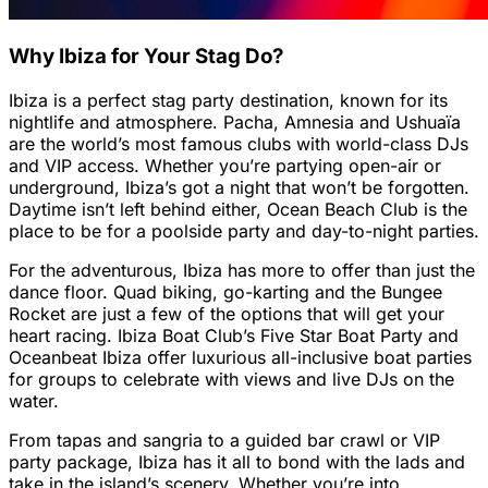
Why Ibiza for Your Stag Do?
Ibiza is a perfect stag party destination, known for its
nightlife and atmosphere. Pacha, Amnesia and Ushuaïa
are the world’s most famous clubs with world-class DJs
and VIP access. Whether you’re partying open-air or
underground, Ibiza’s got a night that won’t be forgotten.
Daytime isn’t left behind either, Ocean Beach Club is the
place to be for a poolside party and day-to-night parties.
For the adventurous, Ibiza has more to offer than just the
dance floor. Quad biking, go-karting and the Bungee
Rocket are just a few of the options that will get your
heart racing. Ibiza Boat Club’s Five Star Boat Party and
Oceanbeat Ibiza offer luxurious all-inclusive boat parties
for groups to celebrate with views and live DJs on the
water.
From tapas and sangria to a guided bar crawl or VIP
party package, Ibiza has it all to bond with the lads and
take in the island’s scenery. Whether you’re into