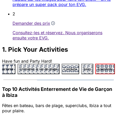
prépare un super pack pour ton EVG.
2
Demander des prix
Consultez-les et réservez. Nous organiserons
ensuite votre EVG.
1. Pick Your Activities
Have fun and Party Hard!
 nocturne
Croisières & vie de plage
Conduite
Sexy
Transferts
Top 10 Activités Enterrement de Vie de Garçon
à Ibiza
Fêtes en bateau, bars de plage, superclubs, Ibiza a tout
pour plaire.