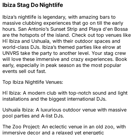
Ibiza Stag Do Nightlife
Ibiza’s nightlife is legendary, with amazing bars to
massive clubbing experiences that go on till the early
hours. San Antonio’s Sunset Strip and Playa d'en Bossa
are the hotspots of the island. Check out top venues like
Hï Ibiza and Ushuaïa, with their outdoor spaces and
world-class DJs. Ibiza’s themed parties like elrow at
UNVRS take the party to another level. Your stag crew
will love these immersive and crazy experiences. Book
early, especially in peak season as the most popular
events sell out fast.
Top Ibiza Nightlife Venues:
Hï Ibiza: A modern club with top-notch sound and light
installations and the biggest international DJs.
Ushuaïa Ibiza: A luxurious outdoor venue with massive
pool parties and A-list DJs.
The Zoo Project: An eclectic venue in an old zoo, with
immersive decor and a relaxed yet energetic