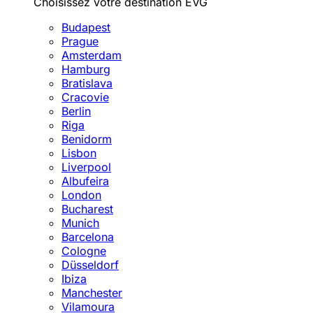
Choisissez votre destination EVG
Budapest
Prague
Amsterdam
Hamburg
Bratislava
Cracovie
Berlin
Riga
Benidorm
Lisbon
Liverpool
Albufeira
London
Bucharest
Munich
Barcelona
Cologne
Düsseldorf
Ibiza
Manchester
Vilamoura