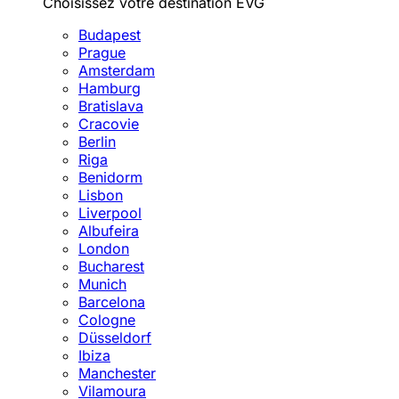
Choisissez votre destination EVG
Budapest
Prague
Amsterdam
Hamburg
Bratislava
Cracovie
Berlin
Riga
Benidorm
Lisbon
Liverpool
Albufeira
London
Bucharest
Munich
Barcelona
Cologne
Düsseldorf
Ibiza
Manchester
Vilamoura