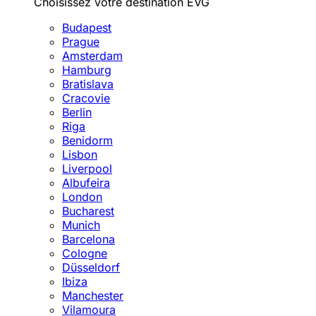
Choisissez votre destination EVG
Budapest
Prague
Amsterdam
Hamburg
Bratislava
Cracovie
Berlin
Riga
Benidorm
Lisbon
Liverpool
Albufeira
London
Bucharest
Munich
Barcelona
Cologne
Düsseldorf
Ibiza
Manchester
Vilamoura