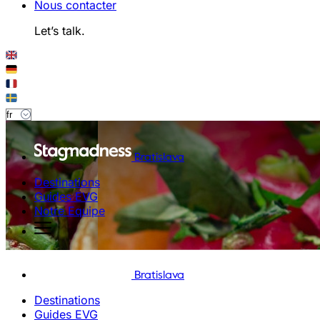
Nous contacter
Let’s talk.
Bratislava
Destinations
Guides EVG
Notre Equipe
Bratislava
Destinations
Guides EVG