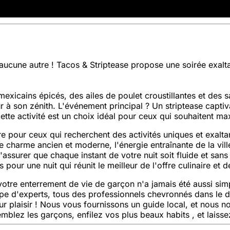
cune autre ! Tacos & Striptease propose une soirée exaltan
xicains épicés, des ailes de poulet croustillantes et des 
 à son zénith. L'événement principal ? Un striptease captiva
ette activité est un choix idéal pour ceux qui souhaitent ma
vre pour ceux qui recherchent des activités uniques et exalt
arme ancien et moderne, l'énergie entraînante de la ville e
ssurer que chaque instant de votre nuit soit fluide et sans 
ur une nuit qui réunit le meilleur de l'offre culinaire et d
tre enterrement de vie de garçon n'a jamais été aussi simp
pe d'experts, tous des professionnels chevronnés dans le d
r plaisir ! Nous vous fournissons un guide local, et nous n
semblez les garçons, enfilez vos plus beaux habits , et laiss