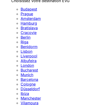
Choisissez votre destination EVG
Budapest
Prague
Amsterdam
Hamburg
Bratislava
Cracovie
Berlin
Riga
Benidorm
Lisbon
Liverpool
Albufeira
London
Bucharest
Munich
Barcelona
Cologne
Düsseldorf
Ibiza
Manchester
Vilamoura