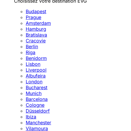
Choisissez votre destination EVG
Budapest
Prague
Amsterdam
Hamburg
Bratislava
Cracovie
Berlin
Riga
Benidorm
Lisbon
Liverpool
Albufeira
London
Bucharest
Munich
Barcelona
Cologne
Düsseldorf
Ibiza
Manchester
Vilamoura