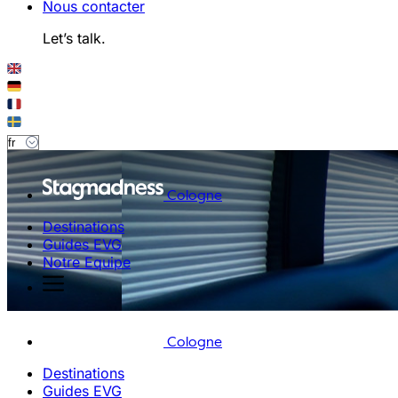
Nous contacter
Let’s talk.
Cologne
Destinations
Guides EVG
Notre Equipe
Cologne
Destinations
Guides EVG