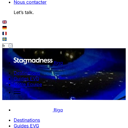
Nous contacter
Let’s talk.
Riga
Destinations
Guides EVG
Notre Equipe
Riga
Destinations
Guides EVG