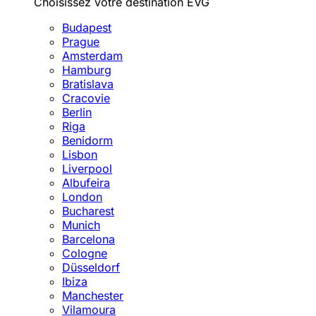
Choisissez votre destination EVG
Budapest
Prague
Amsterdam
Hamburg
Bratislava
Cracovie
Berlin
Riga
Benidorm
Lisbon
Liverpool
Albufeira
London
Bucharest
Munich
Barcelona
Cologne
Düsseldorf
Ibiza
Manchester
Vilamoura