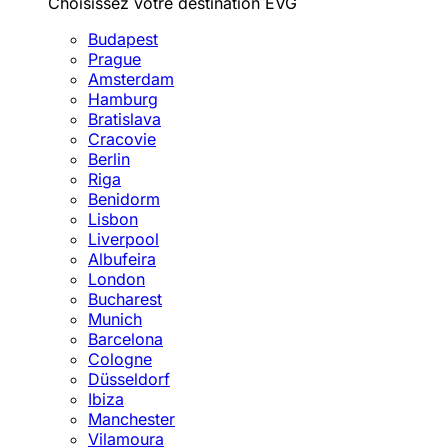
Choisissez votre destination EVG
Budapest
Prague
Amsterdam
Hamburg
Bratislava
Cracovie
Berlin
Riga
Benidorm
Lisbon
Liverpool
Albufeira
London
Bucharest
Munich
Barcelona
Cologne
Düsseldorf
Ibiza
Manchester
Vilamoura