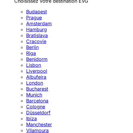
Choisissez votre destination EVG
Budapest
Prague
Amsterdam
Hamburg
Bratislava
Cracovie
Berlin
Riga
Benidorm
Lisbon
Liverpool
Albufeira
London
Bucharest
Munich
Barcelona
Cologne
Düsseldorf
Ibiza
Manchester
Vilamoura