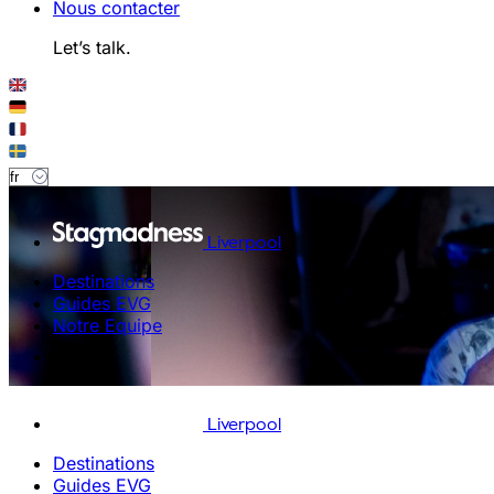
Nous contacter
Let’s talk.
Liverpool
Destinations
Guides EVG
Notre Equipe
Liverpool
Destinations
Guides EVG