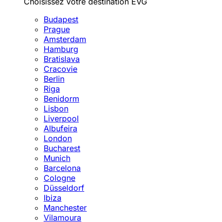
Choisissez votre destination EVG
Budapest
Prague
Amsterdam
Hamburg
Bratislava
Cracovie
Berlin
Riga
Benidorm
Lisbon
Liverpool
Albufeira
London
Bucharest
Munich
Barcelona
Cologne
Düsseldorf
Ibiza
Manchester
Vilamoura