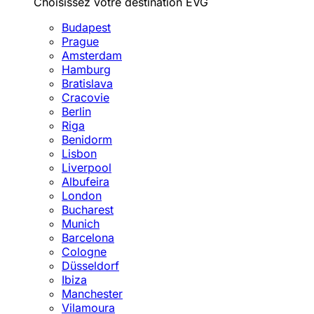
Choisissez votre destination EVG
Budapest
Prague
Amsterdam
Hamburg
Bratislava
Cracovie
Berlin
Riga
Benidorm
Lisbon
Liverpool
Albufeira
London
Bucharest
Munich
Barcelona
Cologne
Düsseldorf
Ibiza
Manchester
Vilamoura