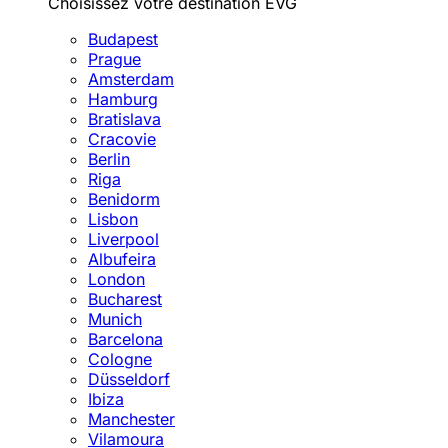
Choisissez votre destination EVG
Budapest
Prague
Amsterdam
Hamburg
Bratislava
Cracovie
Berlin
Riga
Benidorm
Lisbon
Liverpool
Albufeira
London
Bucharest
Munich
Barcelona
Cologne
Düsseldorf
Ibiza
Manchester
Vilamoura