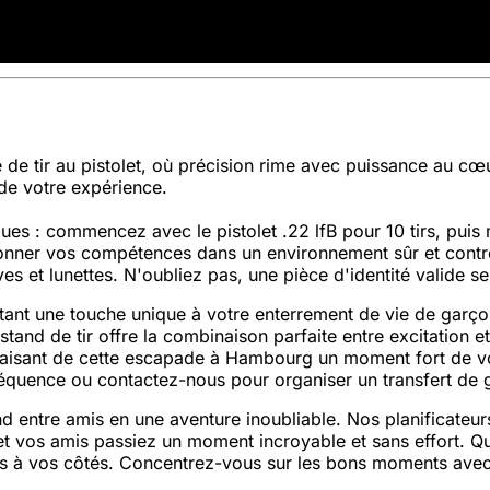
té de tir au pistolet, où précision rime avec puissance au
i de votre expérience.
s : commencez avec le pistolet .22 lfB pour 10 tirs, puis m
ionner vos compétences dans un environnement sûr et contrô
es et lunettes. N'oubliez pas, une pièce d'identité valide 
ant une touche unique à votre enterrement de vie de garçon 
tand de tir offre la combinaison parfaite entre excitation et
faisant de cette escapade à Hambourg un moment fort de vot
équence ou contactez-nous pour organiser un transfert de 
ntre amis en une aventure inoubliable. Nos planificateurs 
et vos amis passiez un moment incroyable et sans effort. Que 
 à vos côtés. Concentrez-vous sur les bons moments avec 