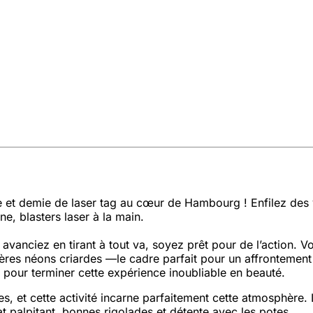
e et demie de laser tag au cœur de Hambourg ! Enfilez des
e, blasters laser à la main.
nciez en tirant à tout va, soyez prêt pour de l’action. Vo
ières néons criardes —le cadre parfait pour un affrontement
 pour terminer cette expérience inoubliable en beauté.
, et cette activité incarne parfaitement cette atmosphère. 
at palpitant, bonnes rigolades et détente avec les potes.