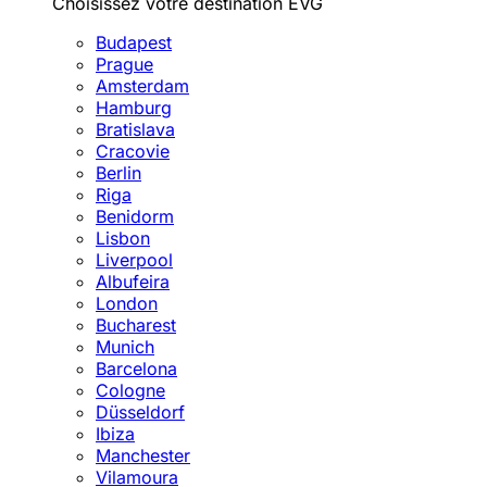
Choisissez votre destination EVG
Budapest
Prague
Amsterdam
Hamburg
Bratislava
Cracovie
Berlin
Riga
Benidorm
Lisbon
Liverpool
Albufeira
London
Bucharest
Munich
Barcelona
Cologne
Düsseldorf
Ibiza
Manchester
Vilamoura