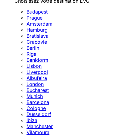
Choisissez votre destination EVG
Budapest
Prague
Amsterdam
Hamburg
Bratislava
Cracovie
Berlin
Riga
Benidorm
Lisbon
Liverpool
Albufeira
London
Bucharest
Munich
Barcelona
Cologne
Düsseldorf
Ibiza
Manchester
Vilamoura