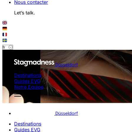
Nous contacter
Let’s talk.
Düsseldorf
Destinations
Guides EVG
Notre Equipe
Düsseldorf
Destinations
Guides EVG