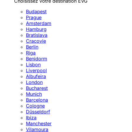
Choisissez votre destination EVG
Budapest
Prague
Amsterdam
Hamburg
Bratislava
Cracovie
Berlin
Riga
Benidorm
Lisbon
Liverpool
Albufeira
London
Bucharest
Munich
Barcelona
Cologne
Düsseldorf
Ibiza
Manchester
Vilamoura