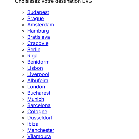
Choisissez votre destination EVG
Budapest
Prague
Amsterdam
Hamburg
Bratislava
Cracovie
Berlin
Riga
Benidorm
Lisbon
Liverpool
Albufeira
London
Bucharest
Munich
Barcelona
Cologne
Düsseldorf
Ibiza
Manchester
Vilamoura