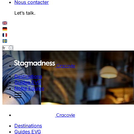
Nous contacter
Let’s talk.
Cracovie
Destinations
Guides EVG
Notre Equipe
Cracovie
Destinations
Guides EVG