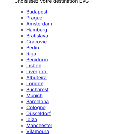
Choisissez votre destination EVG
Budapest
Prague
Amsterdam
Hamburg
Bratislava
Cracovie
Berlin
Riga
Benidorm
Lisbon
Liverpool
Albufeira
London
Bucharest
Munich
Barcelona
Cologne
Düsseldorf
Ibiza
Manchester
Vilamoura