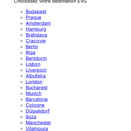
Choisissez votre destination EVG
Budapest
Prague
Amsterdam
Hamburg
Bratislava
Cracovie
Berlin
Riga
Benidorm
Lisbon
Liverpool
Albufeira
London
Bucharest
Munich
Barcelona
Cologne
Düsseldorf
Ibiza
Manchester
Vilamoura