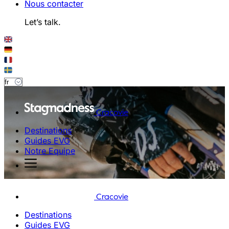
Nous contacter
Let’s talk.
Cracovie
Destinations
Guides EVG
Notre Equipe
Cracovie
Destinations
Guides EVG