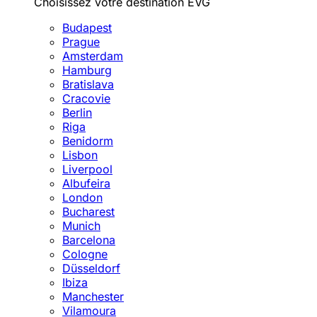
Choisissez votre destination EVG
Budapest
Prague
Amsterdam
Hamburg
Bratislava
Cracovie
Berlin
Riga
Benidorm
Lisbon
Liverpool
Albufeira
London
Bucharest
Munich
Barcelona
Cologne
Düsseldorf
Ibiza
Manchester
Vilamoura