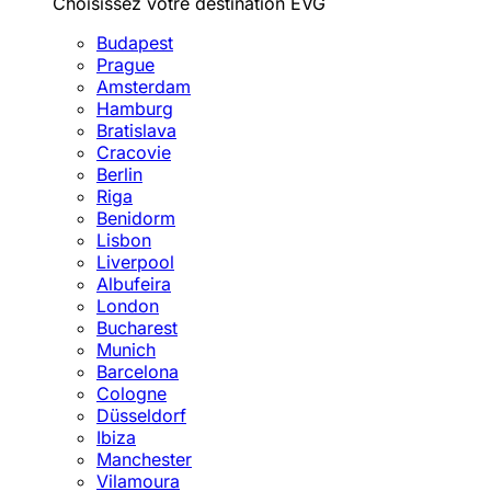
Choisissez votre destination EVG
Budapest
Prague
Amsterdam
Hamburg
Bratislava
Cracovie
Berlin
Riga
Benidorm
Lisbon
Liverpool
Albufeira
London
Bucharest
Munich
Barcelona
Cologne
Düsseldorf
Ibiza
Manchester
Vilamoura