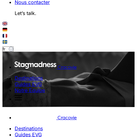
Nous contacter
Let’s talk.
Cracovie
Destinations
Guides EVG
Notre Equipe
Cracovie
Destinations
Guides EVG