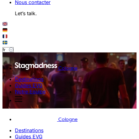
Nous contacter
Let’s talk.
Cologne
Destinations
Guides EVG
Notre Equipe
Cologne
Destinations
Guides EVG