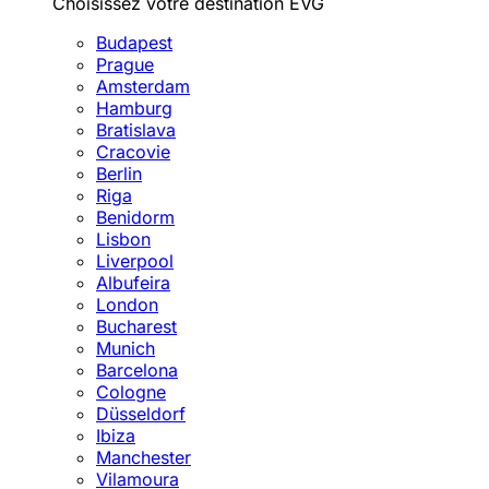
Choisissez votre destination EVG
Budapest
Prague
Amsterdam
Hamburg
Bratislava
Cracovie
Berlin
Riga
Benidorm
Lisbon
Liverpool
Albufeira
London
Bucharest
Munich
Barcelona
Cologne
Düsseldorf
Ibiza
Manchester
Vilamoura