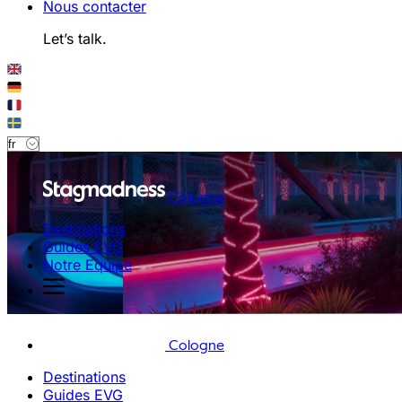
Nous contacter
Let’s talk.
Cologne
Destinations
Guides EVG
Notre Equipe
Cologne
Destinations
Guides EVG