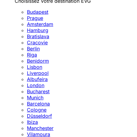
Choisissez votre destination EVG
Budapest
Prague
Amsterdam
Hamburg
Bratislava
Cracovie
Berlin
Riga
Benidorm
Lisbon
Liverpool
Albufeira
London
Bucharest
Munich
Barcelona
Cologne
Düsseldorf
Ibiza
Manchester
Vilamoura