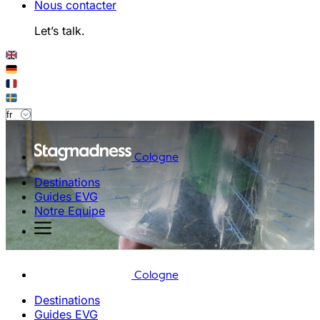
Nous contacter
Let’s talk.
Cologne
Destinations
Guides EVG
Notre Equipe
Cologne
Destinations
Guides EVG