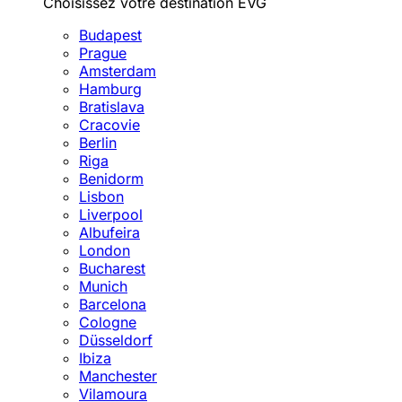
Choisissez votre destination EVG
Budapest
Prague
Amsterdam
Hamburg
Bratislava
Cracovie
Berlin
Riga
Benidorm
Lisbon
Liverpool
Albufeira
London
Bucharest
Munich
Barcelona
Cologne
Düsseldorf
Ibiza
Manchester
Vilamoura