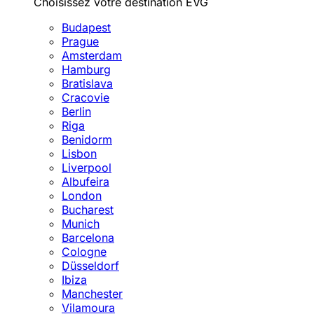
Choisissez votre destination EVG
Budapest
Prague
Amsterdam
Hamburg
Bratislava
Cracovie
Berlin
Riga
Benidorm
Lisbon
Liverpool
Albufeira
London
Bucharest
Munich
Barcelona
Cologne
Düsseldorf
Ibiza
Manchester
Vilamoura