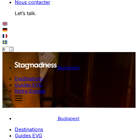
Nous contacter
Let’s talk.
Budapest
Destinations
Guides EVG
Notre Equipe
Budapest
Destinations
Guides EVG