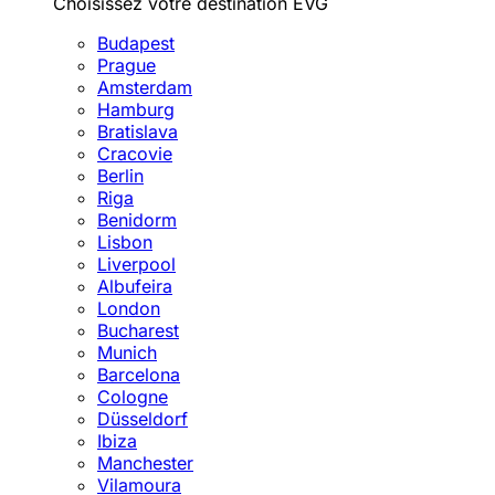
Choisissez votre destination EVG
Budapest
Prague
Amsterdam
Hamburg
Bratislava
Cracovie
Berlin
Riga
Benidorm
Lisbon
Liverpool
Albufeira
London
Bucharest
Munich
Barcelona
Cologne
Düsseldorf
Ibiza
Manchester
Vilamoura