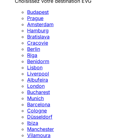
Choisissez votre destination EVG
Budapest
Prague
Amsterdam
Hamburg
Bratislava
Cracovie
Berlin
Riga
Benidorm
Lisbon
Liverpool
Albufeira
London
Bucharest
Munich
Barcelona
Cologne
Düsseldorf
Ibiza
Manchester
Vilamoura