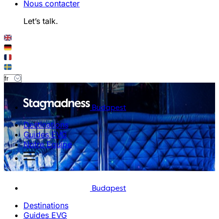
Nous contacter
Let’s talk.
Budapest
Destinations
Guides EVG
Notre Equipe
Budapest
Destinations
Guides EVG