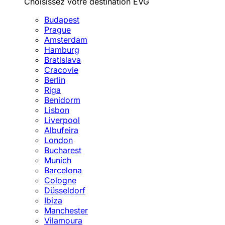
Choisissez votre destination EVG
Budapest
Prague
Amsterdam
Hamburg
Bratislava
Cracovie
Berlin
Riga
Benidorm
Lisbon
Liverpool
Albufeira
London
Bucharest
Munich
Barcelona
Cologne
Düsseldorf
Ibiza
Manchester
Vilamoura