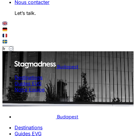
Nous contacter
Let’s talk.
Budapest
Destinations
Guides EVG
Notre Equipe
Budapest
Destinations
Guides EVG