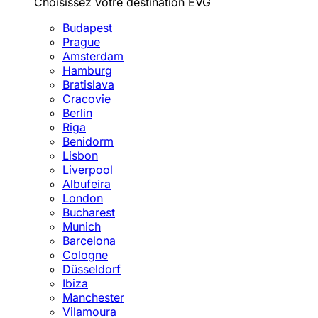
Choisissez votre destination EVG
Budapest
Prague
Amsterdam
Hamburg
Bratislava
Cracovie
Berlin
Riga
Benidorm
Lisbon
Liverpool
Albufeira
London
Bucharest
Munich
Barcelona
Cologne
Düsseldorf
Ibiza
Manchester
Vilamoura