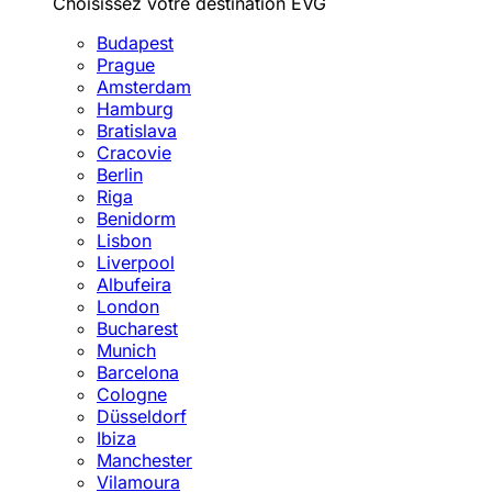
Choisissez votre destination EVG
Budapest
Prague
Amsterdam
Hamburg
Bratislava
Cracovie
Berlin
Riga
Benidorm
Lisbon
Liverpool
Albufeira
London
Bucharest
Munich
Barcelona
Cologne
Düsseldorf
Ibiza
Manchester
Vilamoura