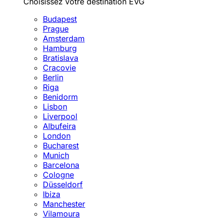
Choisissez votre destination EVG
Budapest
Prague
Amsterdam
Hamburg
Bratislava
Cracovie
Berlin
Riga
Benidorm
Lisbon
Liverpool
Albufeira
London
Bucharest
Munich
Barcelona
Cologne
Düsseldorf
Ibiza
Manchester
Vilamoura