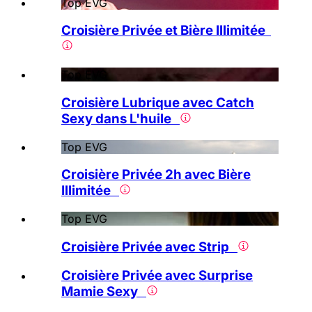
Top EVG
Croisière Privée et Bière Illimitée
Top EVG
Croisière Lubrique avec Catch
Sexy dans L'huile
Top EVG
Croisière Privée 2h avec Bière
Illimitée
Top EVG
Croisière Privée avec Strip
Croisière Privée avec Surprise
Mamie Sexy