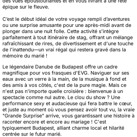
des vues époustouflantes et en vous livrant à une fête
épique sur le fleuve.
C’est le début idéal de votre voyage rempli d’aventures
ou une surprise amusante pour une après-midi avant de
plonger dans une nuit folle. Cette activité s'intègre
parfaitement à tout itinéraire de stag, offrant un mélange
rafraîchissant de rires, de divertissement et d'une touche
de l'inattendu—un vrai régal qui restera gravé dans la
mémoire du marié !
Le légendaire Danube de Budapest offre un cadre
magnifique pour vos frasques d'EVG. Naviguer sur ses
eaux avec un verre à la main, de la musique à fond et
des amis à vos côtés, c'est de la pure magie. Mais ce
n'est pas n'importe quelle croisière : bienvenue à un
spectacle comme nul autre. Le clou du show ? Une
performance sexy et audacieuse qui fera battre le cœur,
et juste au moment où vous pensez avoir tout vu, la vraie
"Grande Surprise" arrive, vous garantissant une histoire à
raconter encore et encore au mariage ! C'est
typiquement Budapest, alliant charme local et hilarité
centrée sur le futur marié.