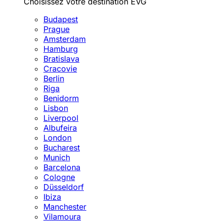
Choisissez votre destination EVG
Budapest
Prague
Amsterdam
Hamburg
Bratislava
Cracovie
Berlin
Riga
Benidorm
Lisbon
Liverpool
Albufeira
London
Bucharest
Munich
Barcelona
Cologne
Düsseldorf
Ibiza
Manchester
Vilamoura