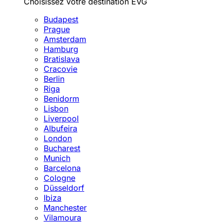
Choisissez votre destination EVG
Budapest
Prague
Amsterdam
Hamburg
Bratislava
Cracovie
Berlin
Riga
Benidorm
Lisbon
Liverpool
Albufeira
London
Bucharest
Munich
Barcelona
Cologne
Düsseldorf
Ibiza
Manchester
Vilamoura