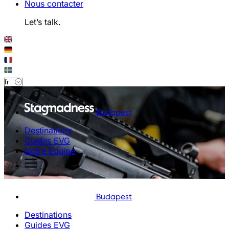
Nous contacter
Let’s talk.
Budapest
Destinations
Guides EVG
Notre Equipe
Budapest
Destinations
Guides EVG