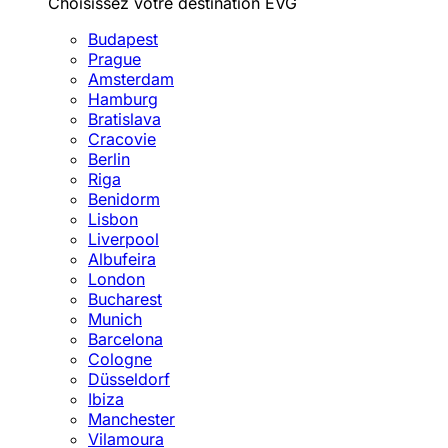
Choisissez votre destination EVG
Budapest
Prague
Amsterdam
Hamburg
Bratislava
Cracovie
Berlin
Riga
Benidorm
Lisbon
Liverpool
Albufeira
London
Bucharest
Munich
Barcelona
Cologne
Düsseldorf
Ibiza
Manchester
Vilamoura