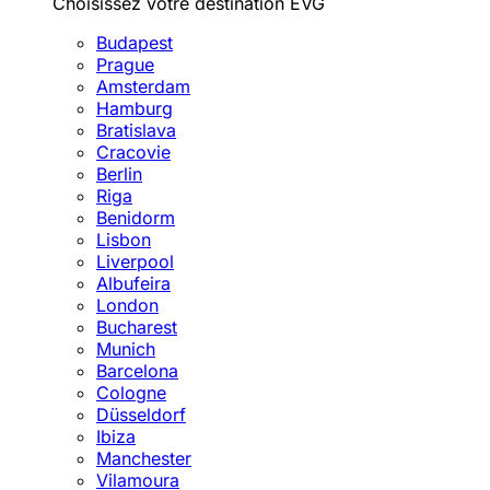
Choisissez votre destination EVG
Budapest
Prague
Amsterdam
Hamburg
Bratislava
Cracovie
Berlin
Riga
Benidorm
Lisbon
Liverpool
Albufeira
London
Bucharest
Munich
Barcelona
Cologne
Düsseldorf
Ibiza
Manchester
Vilamoura