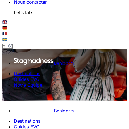
Nous contacter
Let’s talk.
Benidorm
Destinations
Guides EVG
Notre Equipe
Benidorm
Destinations
Guides EVG