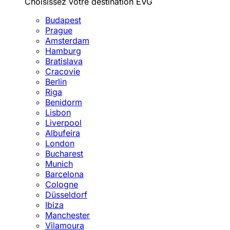
Choisissez votre destination EVG
Budapest
Prague
Amsterdam
Hamburg
Bratislava
Cracovie
Berlin
Riga
Benidorm
Lisbon
Liverpool
Albufeira
London
Bucharest
Munich
Barcelona
Cologne
Düsseldorf
Ibiza
Manchester
Vilamoura