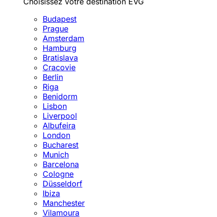
Choisissez votre destination EVG
Budapest
Prague
Amsterdam
Hamburg
Bratislava
Cracovie
Berlin
Riga
Benidorm
Lisbon
Liverpool
Albufeira
London
Bucharest
Munich
Barcelona
Cologne
Düsseldorf
Ibiza
Manchester
Vilamoura