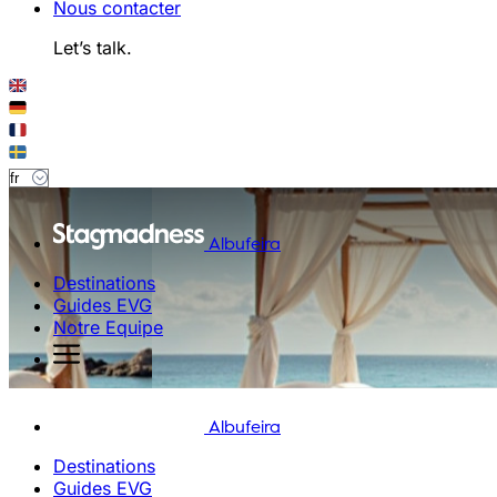
Nous contacter
Let’s talk.
Albufeira
Destinations
Guides EVG
Notre Equipe
Albufeira
Destinations
Guides EVG