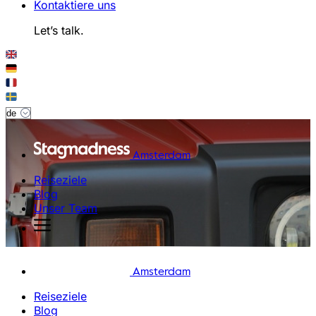
Kontaktiere uns
Let’s talk.
Amsterdam
Reiseziele
Blog
Unser Team
Amsterdam
Reiseziele
Blog