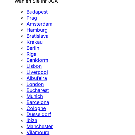
Wählen Sie Ihr JGA
Budapest
Prag
Amsterdam
Hamburg
Bratislava
Krakau
Berlin
Riga
Benidorm
Lisbon
Liverpool
Albufeira
London
Bucharest
Munich
Barcelona
Cologne
Düsseldorf
Ibiza
Manchester
Vilamoura