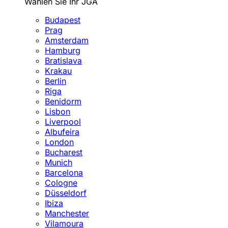
Wählen Sie Ihr JGA
Budapest
Prag
Amsterdam
Hamburg
Bratislava
Krakau
Berlin
Riga
Benidorm
Lisbon
Liverpool
Albufeira
London
Bucharest
Munich
Barcelona
Cologne
Düsseldorf
Ibiza
Manchester
Vilamoura