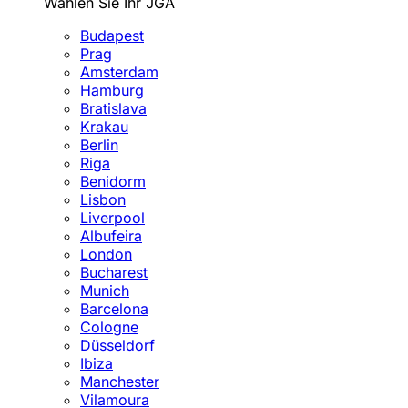
Wählen Sie Ihr JGA
Budapest
Prag
Amsterdam
Hamburg
Bratislava
Krakau
Berlin
Riga
Benidorm
Lisbon
Liverpool
Albufeira
London
Bucharest
Munich
Barcelona
Cologne
Düsseldorf
Ibiza
Manchester
Vilamoura