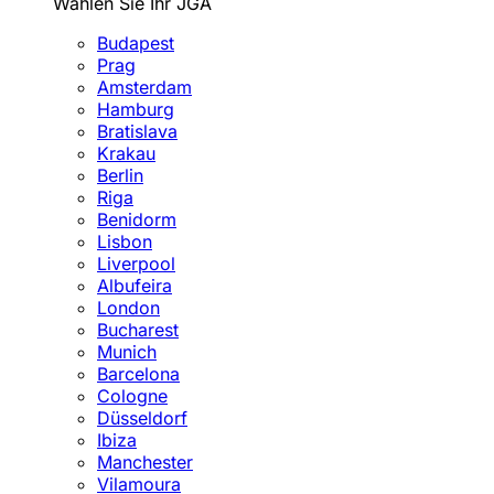
Wählen Sie Ihr JGA
Budapest
Prag
Amsterdam
Hamburg
Bratislava
Krakau
Berlin
Riga
Benidorm
Lisbon
Liverpool
Albufeira
London
Bucharest
Munich
Barcelona
Cologne
Düsseldorf
Ibiza
Manchester
Vilamoura