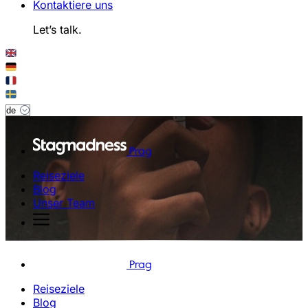
Kontaktiere uns
Let’s talk.
Prag
Reiseziele
Blog
Unser Team
Prag
Reiseziele
Blog